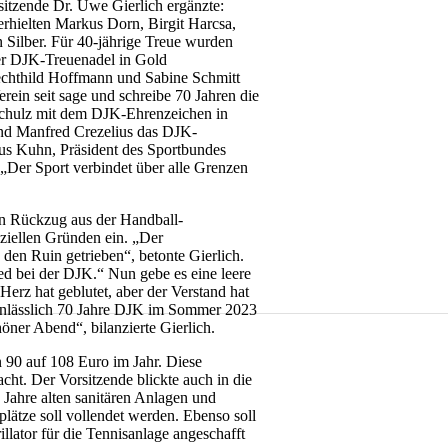
sitzende Dr. Uwe Gierlich ergänzte:
erhielten Markus Dorn, Birgit Harcsa,
Silber. Für 40-jährige Treue wurden
er DJK-Treuenadel in Gold
echthild Hoffmann und Sabine Schmitt
rein seit sage und schreibe 70 Jahren die
Schulz mit dem DJK-Ehrenzeichen in
und Manfred Crezelius das DJK-
us Kuhn, Präsident des Sportbundes
„Der Sport verbindet über alle Grenzen
en Rückzug aus der Handball-
ziellen Gründen ein. „Der
 den Ruin getrieben“, betonte Gierlich.
ed bei der DJK.“ Nun gebe es eine leere
Herz hat geblutet, aber der Verstand hat
“ anlässlich 70 Jahre DJK im Sommer 2023
öner Abend“, bilanzierte Gierlich.
n 90 auf 108 Euro im Jahr. Diese
t. Der Vorsitzende blickte auch in die
 Jahre alten sanitären Anlagen und
lätze soll vollendet werden. Ebenso soll
llator für die Tennisanlage angeschafft