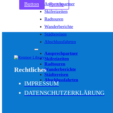
Button
Button
Ansprechpartner
Skifreizeiten
Radtouren
Wanderberichte
Städtereisen
Abschlussfahrten
Ansprechpartner
Skifreizeiten
Radtouren
Rechtliches
Wanderberichte
Städtereisen
Abschlussfahrten
IMPRESSUM
DATENSCHUTZERKLÄRUNG