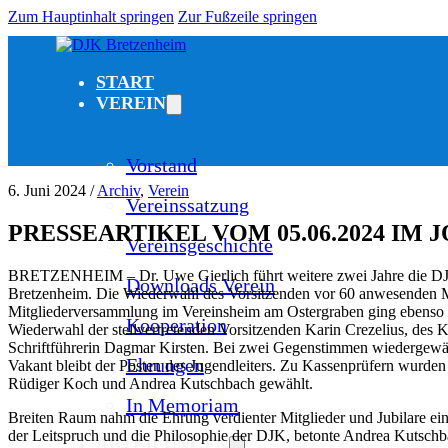
Zum Hauptinhalt springen
Zur Fußzeile springen
START
VEREIN
Vorstand
6. Juni 2024 /
Archiv
,
Verein
Vereinssatzung
PRESSEARTIKEL VOM 05.06.2024 IM 
Vereinsgeschichte
BRETZENHEIM – Dr. Uwe Gierlich führt weitere zwei Jahre die D
Downloads Verein
Bretzenheim. Die Wiederwahl des Vorsitzenden vor 60 anwesenden Mi
Mitgliederversammlung im Vereinsheim am Ostergraben ging ebenso 
Kooperation
Wiederwahl der stellvertretenden Vorsitzenden Karin Crezelius, des
Schriftführerin Dagmar Kirsten. Bei zwei Gegenstimmen wiedergewäh
Ehrungen
Vakant bleibt der Posten des Jugendleiters. Zu Kassenprüfern wurden
Rüdiger Koch und Andrea Kutschbach gewählt.
In Memoriam
Breiten Raum nahm die Ehrung verdienter Mitglieder und Jubilare ei
der Leitspruch und die Philosophie der DJK, betonte Andrea Kutschba
ABTEILUNGEN