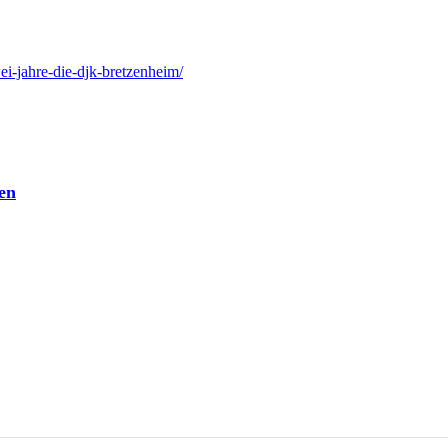
wei-jahre-die-djk-bretzenheim/
en