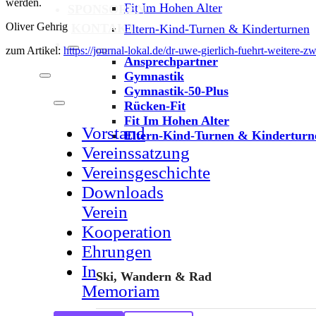
werden.
Fit Im Hohen Alter
SPONSOREN
Oliver Gehrig
KONTAKT
Eltern-Kind-Turnen & Kinderturnen
zum Artikel:
https://journal-lokal.de/dr-uwe-gierlich-fuehrt-weitere-z
Ansprechpartner
Gymnastik
Gymnastik-50-Plus
Rücken-Fit
Fit Im Hohen Alter
Vorstand
Eltern-Kind-Turnen & Kinderturn
Vereinssatzung
Vereinsgeschichte
Downloads
Verein
Kooperation
Ehrungen
In
Ski, Wandern & Rad
Memoriam