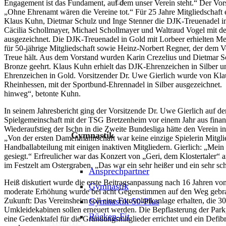
Engagement ist das Fundament, auf dem unser Verein steht.“ Der Vor
„Ohne Ehrenamt wären die Vereine tot.“ Für 25 Jahre Mitgliedschaft 
Klaus Kuhn, Dietmar Schulz und Inge Stenner die DJK-Treuenadel in 
Cäcilia Schollmayer, Michael Schollmayer und Waltraud Vogel mit d
ausgezeichnet. Die DJK-Treuenadel in Gold mit Lorbeer erhielten M
für 50-jährige Mitgliedschaft sowie Heinz-Norbert Regner, der dem Ve
Treue hält. Aus dem Vorstand wurden Karin Crezelius und Dietmar 
Bronze geehrt. Klaus Kuhn erhielt das DJK-Ehrenzeichen in Silber 
Ehrenzeichen in Gold. Vorsitzender Dr. Uwe Gierlich wurde von Kla
Rheinhessen, mit der Sportbund-Ehrennadel in Silber ausgezeichnet. 
hinweg“, betonte Kuhn.
In seinem Jahresbericht ging der Vorsitzende Dr. Uwe Gierlich auf d
Spielgemeinschaft mit der TSG Bretzenheim vor einem Jahr aus finan
Wiederaufstieg der Ischn in die Zweite Bundesliga hätte den Verein in
Gymnastik
„Von der ersten Damenmannschaft war keine einzige Spielerin Mitgli
Handballabteilung mit einigen inaktiven Mitgliedern. Gierlich: „Mein 
gesiegt.“ Erfreulicher war das Konzert von „Geri, dem Klostertaler
im Festzelt am Ostergraben. „Das war ein sehr heißer und ein sehr sch
Ansprechpartner
Heiß diskutiert wurde die erste Beitragsanpassung nach 16 Jahren vo
Gymnastik
moderate Erhöhung wurde bei acht Gegenstimmen auf den Weg gebrach
Zukunft: Das Vereinsheim soll eine Fotovoltaikanlage erhalten, die 30
Gymnastik-50-Plus
Umkleidekabinen sollen erneuert werden. Die Bepflasterung der Parkp
TERMINE
Rücken-Fit
eine Gedenktafel für die Gründungsmitglieder errichtet und ein Defibri
ARCHIV