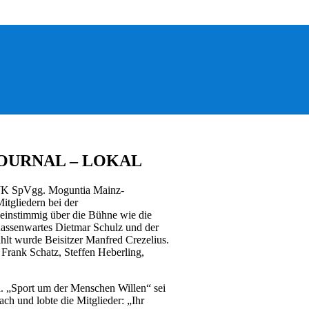
JOURNAL – LOKAL
JK SpVgg. Moguntia Mainz-
tgliedern bei der
einstimmig über die Bühne wie die
 Kassenwartes Dietmar Schulz und der
lt wurde Beisitzer Manfred Crezelius.
 Frank Schatz, Steffen Heberling,
n. „Sport um der Menschen Willen“ sei
ch und lobte die Mitglieder: „Ihr