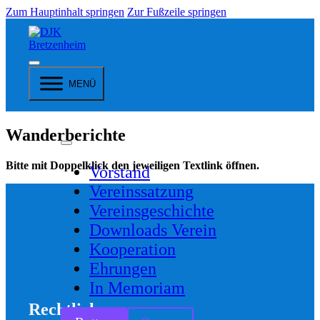
Zum Hauptinhalt springen
Zur Fußzeile springen
MENÜ
Wanderberichte
Bitte mit Doppelklick den jeweiligen Textlink öffnen.
Vorstand
Vereinssatzung
Vereinsgeschichte
Downloads Verein
Kooperation
Ehrungen
In Memoriam
Rechtliches