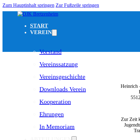
Zum Hauptinhalt springen
Zur Fußzeile springen
START
VEREIN
Vorstand
Vereinssatzung
Vereinsgeschichte
Heinrich
Downloads Verein
5512
Kooperation
Ehrungen
Zur Zeit 
Jugendt
In Memoriam
Tra
ABTEILUNGEN