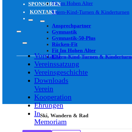
Fit Im Hohen Alter
SPONSOREN
KONTAKT
Eltern-Kind-Turnen & Kinderturnen
Ansprechpartner
Gymnastik
Gymnastik-50-Plus
Rücken-Fit
Fit Im Hohen Alter
Vorstand
Eltern-Kind-Turnen & Kinderturn
Vereinssatzung
Vereinsgeschichte
Downloads
Verein
Kooperation
Ehrungen
In
Ski, Wandern & Rad
Memoriam