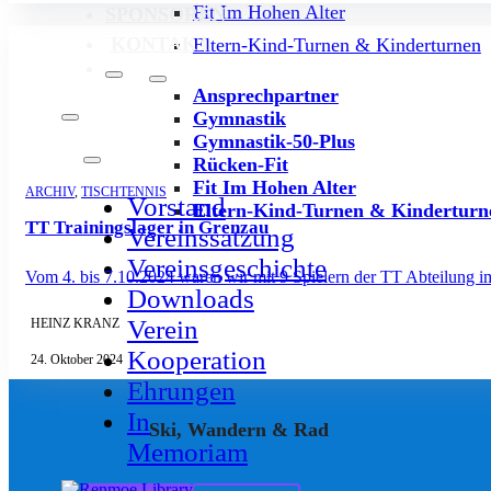
Fit Im Hohen Alter
SPONSOREN
KONTAKT
Eltern-Kind-Turnen & Kinderturnen
Ansprechpartner
Gymnastik
Gymnastik-50-Plus
Rücken-Fit
Fit Im Hohen Alter
ARCHIV
,
TISCHTENNIS
Vorstand
Eltern-Kind-Turnen & Kinderturn
TT Trainingslager in Grenzau
Vereinssatzung
Vereinsgeschichte
Vom 4. bis 7.10.2024 waren wir mit 9 Spielern der TT Abteilung i
Downloads
Verein
HEINZ KRANZ
Kooperation
24. Oktober 2024
Ehrungen
In
Ski, Wandern & Rad
Memoriam