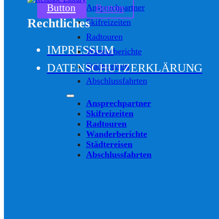
Button
Button
Ansprechpartner
Rechtliches
Skifreizeiten
Radtouren
IMPRESSUM
Wanderberichte
Städtereisen
DATENSCHUTZERKLÄRUNG
Abschlussfahrten
Ansprechpartner
Skifreizeiten
Radtouren
Wanderberichte
Städtereisen
Abschlussfahrten