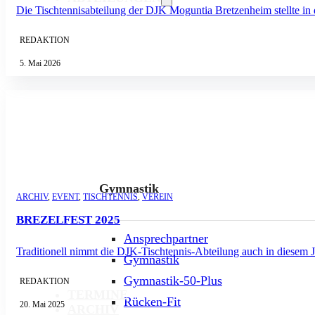
Die Tischtennisabteilung der DJK Moguntia Bretzenheim stellte in
REDAKTION
5. Mai 2026
Gymnastik
ARCHIV
,
EVENT
,
TISCHTENNIS
,
VEREIN
BREZELFEST 2025
Ansprechpartner
Traditionell nimmt die DJK-Tischtennis-Abteilung auch in diesem 
Gymnastik
Gymnastik-50-Plus
REDAKTION
TERMINE
Rücken-Fit
20. Mai 2025
ARCHIV