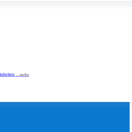
inheiten
…mehr