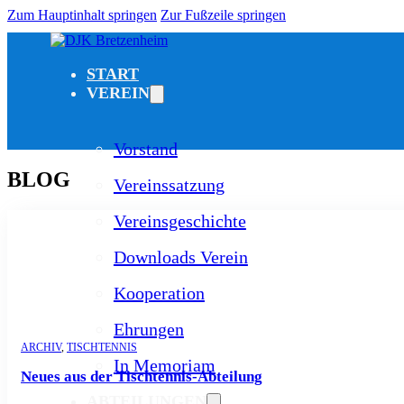
Zum Hauptinhalt springen
Zur Fußzeile springen
START
VEREIN
Vorstand
BLOG
Vereinssatzung
Vereinsgeschichte
Downloads Verein
Kooperation
Ehrungen
ARCHIV
,
TISCHTENNIS
In Memoriam
Neues aus der Tischtennis-Abteilung
ABTEILUNGEN