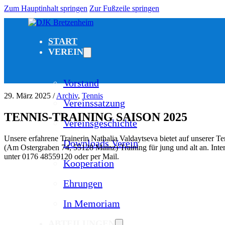
Zum Hauptinhalt springen
Zur Fußzeile springen
START
VEREIN
Vorstand
29. März 2025 /
Archiv
,
Tennis
Vereinssatzung
TENNIS-TRAINING SAISON 2025
Vereinsgeschichte
Unsere erfahrene Trainerin Nathalia Valdaytseva bietet auf unserer T
Downloads Verein
(Am Ostergraben 74, 55128 Mainz) Training für jung und alt an. Intere
unter 0176 48559120 oder per Mail.
Kooperation
Ehrungen
In Memoriam
ABTEILUNGEN