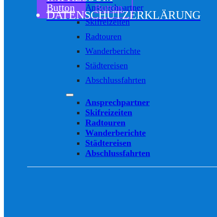
Button
Button
Ansprechpartner
DATENSCHUTZERKLÄRUNG
Skifreizeiten
Radtouren
Wanderberichte
Städtereisen
Abschlussfahrten
Ansprechpartner
Skifreizeiten
Radtouren
Wanderberichte
Städtereisen
Abschlussfahrten