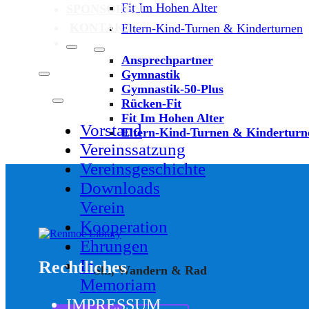
Fit Im Hohen Alter
SPONSOREN
KONTAKT
Eltern-Kind-Turnen & Kinderturnen
Ansprechpartner
Gymnastik
Gymnastik-50-Plus
Rücken-Fit
Fit Im Hohen Alter
Vorstand
Eltern-Kind-Turnen & Kinderturn
Vereinssatzung
Vereinsgeschichte
Downloads
Verein
Kooperation
Ehrungen
In
Rechtliches
Ski, Wandern & Rad
Memoriam
IMPRESSUM